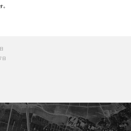
す。
5日
7日
日