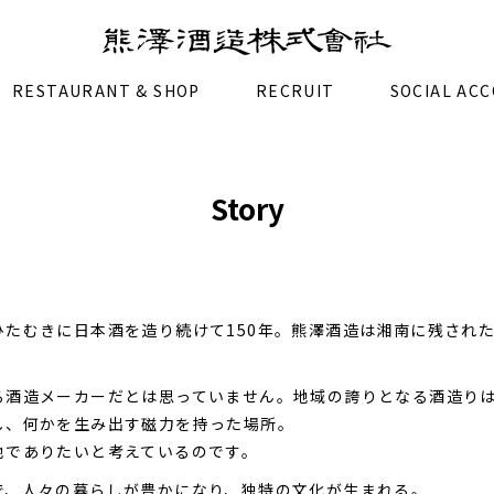
RESTAURANT & SHOP
RECRUIT
SOCIAL AC
Story
ひたむきに日本酒を造り続けて150年。熊澤酒造は湘南に残され
る酒造メーカーだとは思っていません。地域の誇りとなる酒造り
し、何かを生み出す磁力を持った場所。
地でありたいと考えているのです。
で、人々の暮らしが豊かになり、独特の文化が生まれる。