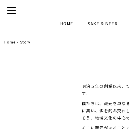
HOME
SAKE & BEER
Home
»
Story
明治５年の創業以来、
す。
僕たちは、蔵元を単な
に集い、酒を酌み交わ
そう、地域文化の中心
そこに蔵元があること