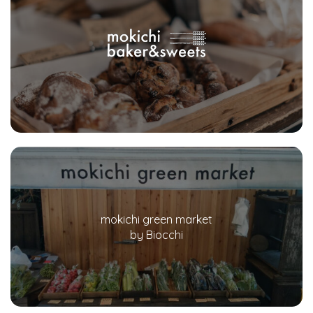
mokichi green market
by Biocchi