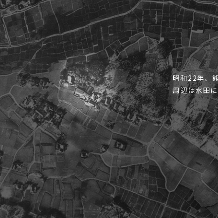
昭和22年、
周辺は水田に