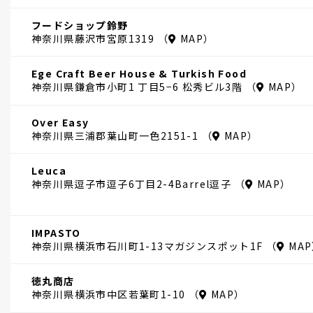
フードショップ鈴野
神奈川県藤沢市宮原1319 （
MAP
）
Ege Craft Beer House & Turkish Food
神奈川県鎌倉市小町1 丁目5−6 松秀ビル3階 （
MAP
）
Over Easy
神奈川県三浦郡葉山町一色2151-1 （
MAP
）
Leuca
神奈川県逗子市逗子6丁目2-4Barrel逗子 （
MAP
）
IMPASTO
神奈川県横浜市石川町1-13マガジンスポット1F （
MAP
徳丸商店
神奈川県横浜市中区若葉町1-10 （
MAP
）