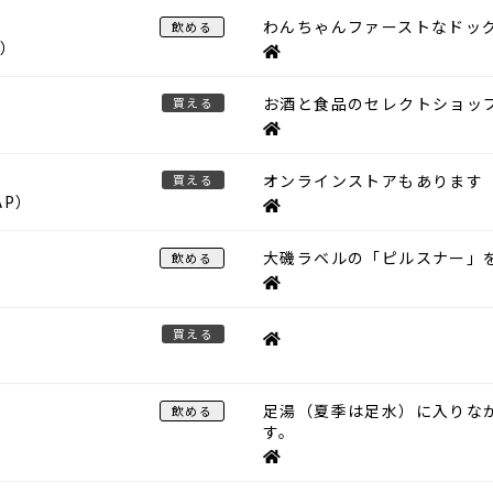
わんちゃんファーストなドッ
飲める
）
お酒と食品のセレクトショッ
買える
オンラインストアもあります https:
買える
AP
）
大磯ラベルの「ピルスナー」
飲める
買える
足湯（夏季は足水）に入りな
飲める
す。