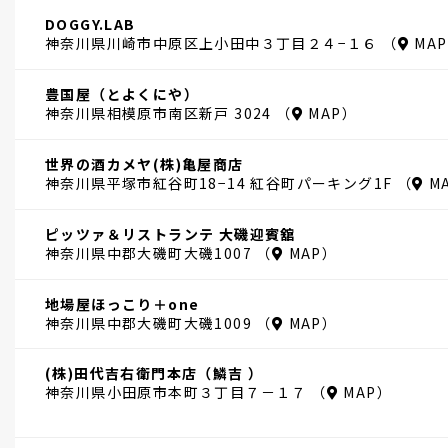
DOGGY.LAB
神奈川県川崎市中原区上小田中３丁目２４−１６ （
MAP
豊国屋（とよくにや）
神奈川県相模原市南区新戸 3024 （
MAP
）
世界の酒カメヤ(株)亀屋商店
神奈川県平塚市紅谷町18−14 紅谷町パーキング1F （
M
ピッツァ＆リストランテ 大磯迎賓舘
神奈川県中郡大磯町大磯1007 （
MAP
）
地場屋ほっこり＋one
神奈川県中郡大磯町大磯1009 （
MAP
）
(株)田代吉右衛門本店（鱗吉 ）
神奈川県小田原市本町３丁目７－１７ （
MAP
）