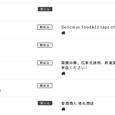
買える
Delicious Food&12 taps of
飲める
飲める
薬膳中華、広東式焼物、新美
飲める
来店ください！
飲める
）
愛酒商人 徳丸商店
買える