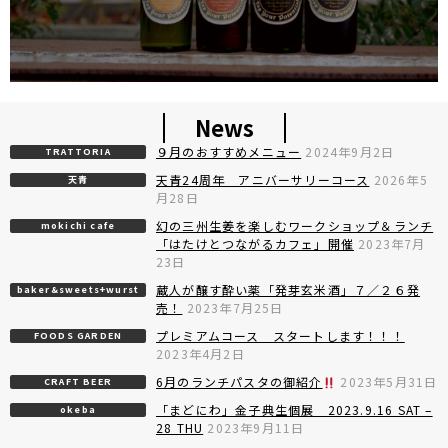
News
９月のおすすめメニュー
2024年9月2日
TRATTORIA
天青24周年 アニバーサリーコース
2026年5
天青
月28日
幻の三州生姜を楽しむワークショップ＆ランチ
mokichi cafe
「はたけとつながるカフェ」開催
2023年7月
23日
蔵人が醸す酔い薬「発芽玄米酒」７／２６発
baker&sweets+wurst
売！
2023年7月25日
プレミアムコース スタートします！！！
FOODS GARDEN
2023年4月2日
6月のランチパスタの御紹介
2023年5月31日
CRAFT BEER
「まどにわ」金子典生個展 2023.9.16 SAT –
okeba
28 THU
2023年9月11日