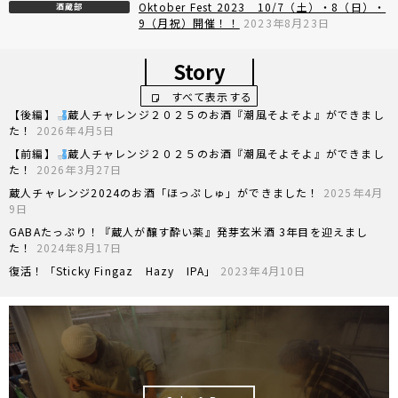
Oktober Fest 2023 10/7（土）・8（日）・
酒蔵部
9（月祝）開催！！
2023年8月23日
Story
すべて表示する
【後編】
蔵人チャレンジ２０２５のお酒『潮風そよそよ』ができまし
た！
2026年4月5日
【前編】
蔵人チャレンジ２０２５のお酒『潮風そよそよ』ができまし
た！
2026年3月27日
蔵人チャレンジ2024のお酒「ほっぷしゅ」ができました！
2025年4月
9日
GABAたっぷり！『蔵人が醸す酔い薬』発芽玄米酒 3年目を迎えまし
た！
2024年8月17日
復活！「Sticky Fingaz Hazy IPA」
2023年4月10日