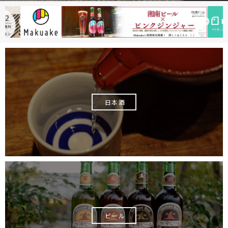
Pr
N
ev
ex
io
t
us
日本酒
ビール