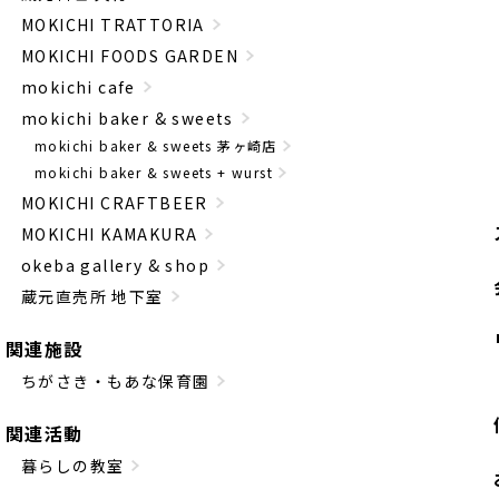
MOKICHI TRATTORIA
MOKICHI FOODS GARDEN
mokichi cafe
mokichi baker & sweets
mokichi baker & sweets 茅ヶ崎店
mokichi baker & sweets + wurst
MOKICHI CRAFTBEER
MOKICHI KAMAKURA
okeba gallery & shop
蔵元直売所 地下室
関連施設
ちがさき・もあな保育園
関連活動
暮らしの教室