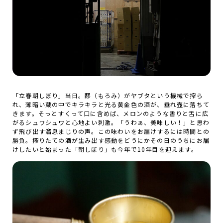
「立春朝しぼり」当日。醪（もろみ）がヤブタという機械で搾ら
れ、薄暗い蔵の中でキラキラと光る黄金色の酒が、垂れ壺に落ちて
きます。そっとすくって口に含めば、メロンのような香りと舌に広
がるシュワシュワと心地よい刺激。「うわぁ、美味しい！」と思わ
ず飛び出す溜息まじりの声。この味わいをお届けするには時間との
勝負。搾りたての酒が生み出す感動をどうにかその日のうちにお届
けしたいと始まった「朝しぼり」も今年で10年目を迎えます。