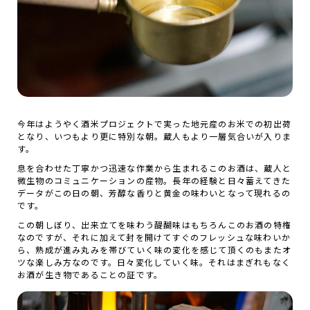
今年はようやく酒米プロジェクトで実った地元産のお米での初出荷
となり、いつもより更に特別な朝。蔵人もより一層気合いが入りま
す。
息を合わせた丁寧かつ迅速な作業から生まれるこのお酒は、蔵人と
微生物のコミュニケーションの産物。長年の経験と日々蓄えてきた
データがこの日の朝、芳醇な香りと黄金の味わいとなって現れるの
です。
この朝しぼり、出来立てを味わう醍醐味はもちろんこのお酒の特権
なのですが、それに加えて封を開けてすぐのフレッシュな味わいか
ら、熟成が進み丸みを帯びていく味の変化を感じて頂くのもまたオ
ツな楽しみ方なのです。日々変化していく味。それはまぎれもなく
お酒が生き物であることの証です。