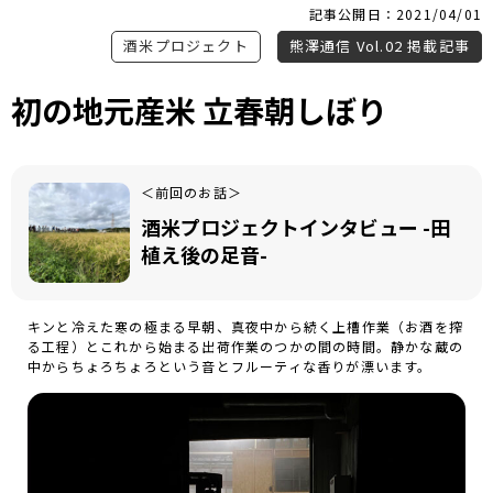
記事公開日：2021/04/01
酒米プロジェクト
熊澤通信 Vol.02 掲載記事
初の地元産米 立春朝しぼり
＜前回のお話＞
酒米プロジェクトインタビュー -田
植え後の足音-
キンと冷えた寒の極まる早朝、真夜中から続く上槽作業（お酒を搾
る工程）とこれから始まる出荷作業のつかの間の時間。静かな蔵の
中からちょろちょろという音とフルーティな香りが漂います。