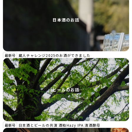
日本酒のお話
最新号
蔵人チャレンジ2025のお酒ができました
ビールのお話
最新号
日本酒とビールの共演 酒粕Hazy IPA 清酒酵母