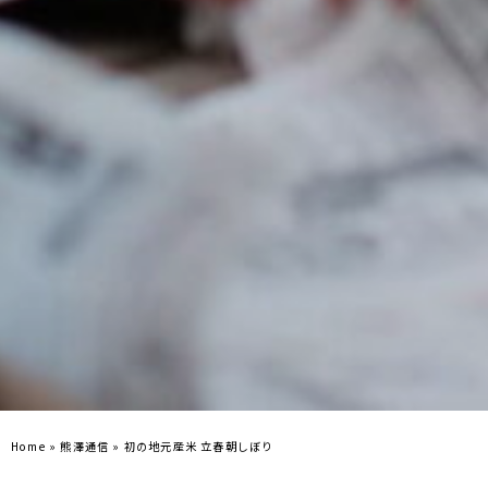
Home
»
熊澤通信
»
初の地元産米 立春朝しぼり