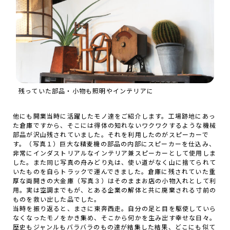
残っていた部品・小物も照明やインテリアに
他にも開業当時に活躍したモノ達をご紹介します。工場跡地にあっ
た倉庫ですから、そこには得体の知れないワクワクするような機械
部品が沢山残されていました。それを利用したのがスピーカーで
す。（写真１）巨大な精麦機の部品の内部にスピーカーを仕込み、
非常にインダストリアルなインテリア兼スピーカーとして使用しま
した。また同じ写真の舟みどり丸は、使い道がなく山に捨てられて
いたものを自らトラックで運んできました。倉庫に残されていた重
厚な両開きの大金庫（写真３）はそのままお店の小物入れとして利
用。実は空調までもが、とある企業の解体と共に廃棄される寸前の
ものを救い出した品でした。
当時を振り返ると、まさに東奔西走。自分の足と目を駆使していら
なくなったモノをかき集め、そこから何かを生み出す幸せな日々。
歴史もジャンルもバラバラのもの達が結集した結果、どこにも似て