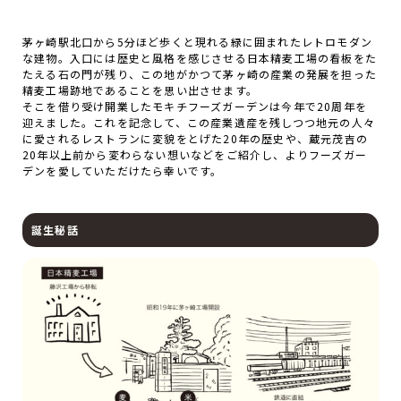
茅ヶ崎駅北口から5分ほど歩くと現れる緑に囲まれたレトロモダン
な建物。入口には歴史と風格を感じさせる日本精麦工場の看板をた
たえる石の門が残り、この地がかつて茅ヶ崎の産業の発展を担った
精麦工場跡地であることを思い出させます。
そこを借り受け開業したモキチフーズガーデンは今年で20周年を
迎えました。これを記念して、この産業遺産を残しつつ地元の人々
に愛されるレストランに変貌をとげた20年の歴史や、蔵元茂吉の
20年以上前から変わらない想いなどをご紹介し、よりフーズガー
デンを愛していただけたら幸いです。
誕生秘話