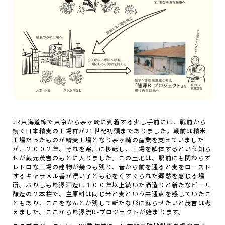
JR東海道線で東京から茅ヶ崎に到着する少し手前には、戦前から
続く日本精麦の工場群が21世紀初頭までありました。戦前は精米
工場だったものが精麦工場となり茅ヶ崎の産業を支えていました
が、２００２年、それを寒川に移転し、工場を解体するという知ら
せが蔵元茂吉のもとに入りました。この土地は、駅前にも関わらず
レトロな工場の建物が幾つも残り、昔から前を通ると麦をロースト
するキャラメル香が漂い子ども心をくすぐられた郷愁を感じる場
所。おりしも熊澤酒造は１００年以上続いた酒造りと新たなビール
醸造の２本柱で、主原料は同じ米と麦という共通点を感じていたこ
ともあり、ここをなんとか残して新たな形に蘇らせたいと茂吉は考
えました。ここから熊澤流R-プロジェクトが始まります。