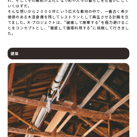
れ、そしてその継続が文化となり町や人々の暮らしをも豊かにして
いくはずだ。
そんな想いから２０００坪という広大な敷地の中で、一番古く希少
価値のある木造倉庫を残してレストランとして再生させる計画を立
てました。R-プロジェクトは、“破壊して廃棄する”を極力避けるこ
とをコンセプトとし、“徹底して循環利用する”に挑戦して行きまし
た。
建築