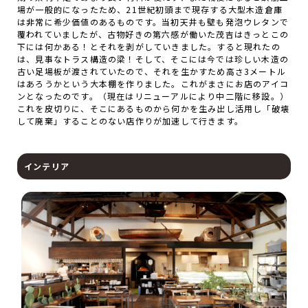
場が一般的になったため、21世紀初頭まで現存する大型木造倉庫
は非常に希少価値のあるものです。当初天井も壁も発泡ウレタンで
覆われていましたが、古物好きの第六感が働いた茂吉はきっとこの
下には何かある！とそれを剥がしていきました。すると現れたの
は、見事なトラス構造の梁！そして、そこには今では珍しい木造の
古い足場板が渡されていたので、それを生かすため高さ3メートル
はあろうかという大本棚を作りました。これがまさにお店のアイコ
ンとなったのです。（現在はリニューアルにより中二階に移設。）
これを皮切りに、そこにあるものから何かを生み出し活用し「破壊
して廃棄」することのない店作りが加速して行きます。
インテリア