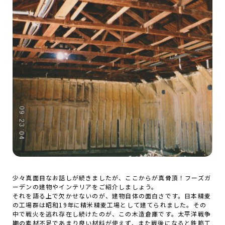
少々真面目なお話しが続きましたが、ここからが真骨頂！フーズガ
ーデンの建物やインテリアをご紹介しましょう。
それを語る上で欠かせないのが、建物自体の面白さです。日本精麦
の工場群は昭和19年に精米精麦工場として建てられました。その
中で戦火を逃れ存在し続けたのが、この木造倉庫です。太平洋戦争
期の素材不足であまり良い材料が使えず、また戦後になると鉄筋工