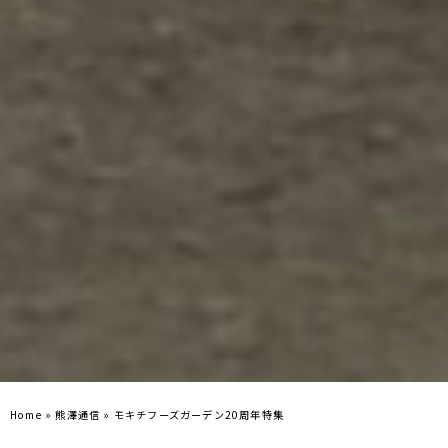
Home
»
熊澤通信
»
モキチフーズガーデン20周年特集