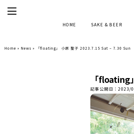
HOME
SAKE & BEER
Home
»
News
»
「floating」 小原 聖子 2023.7.15 Sat – 7.30 Sun
「floating
記事公開日：2023/0