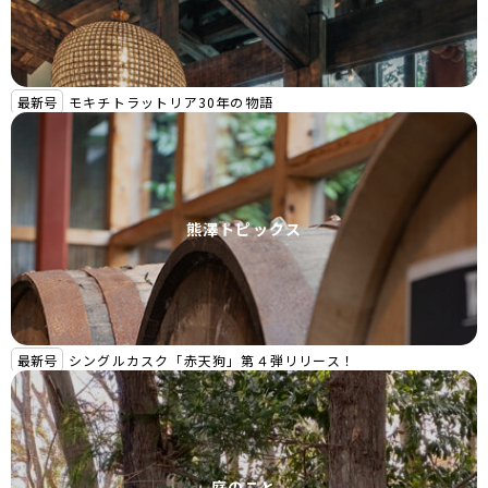
最新号
モキチトラットリア30年の物語
熊澤トピックス
最新号
シングルカスク「赤天狗」第４弾リリース！
庭のこと