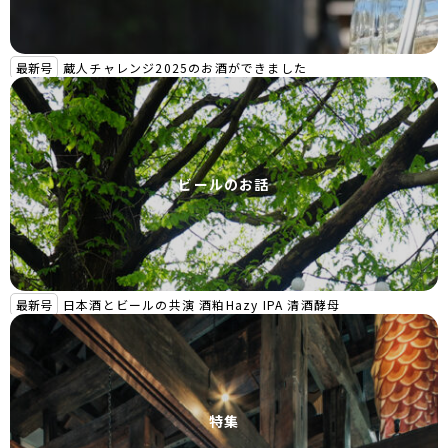
最新号
蔵人チャレンジ2025のお酒ができました
ビールのお話
最新号
日本酒とビールの共演 酒粕Hazy IPA 清酒酵母
特集