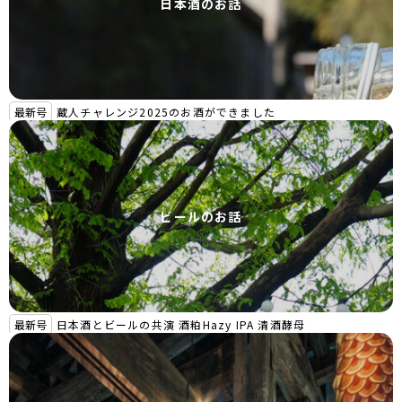
日本酒のお話
最新号
蔵人チャレンジ2025のお酒ができました
ビールのお話
最新号
日本酒とビールの共演 酒粕Hazy IPA 清酒酵母