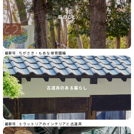
庭のこと
最新号
ちがさき・もあな保育園編
古道具のある暮らし
最新号
トラットリアのインテリアと古道具