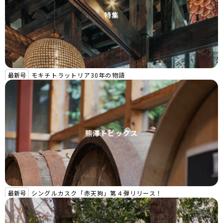
特集
最新号
モキチトラットリア30年の物語
熊澤トピックス
最新号
シングルカスク「赤天狗」第４弾リリース！