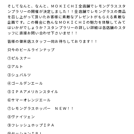
そしてなんと、なんと、ＭＯＫＩＣＨＩ全店舗でレモングラススタ
ンプラリーの開催が決定しました！！全店舗でレモングラスの商品
を召し上がって頂いたお客様に素敵なプレゼントがもらえる素敵な
企画です。この機会に色んなＭＯＫＩＣＨＩの魅力を体験してみて
はいかがでしょうか？スタンプラリーの詳しい詳細は各店舗のスタ
ッフに直接お問い合わせ下さいませ！！
皆様の御来店スタッフ一同お待ちしております！！
只今のビールラインナップ
①ピルスナー
②アルト
③シュバルツ
④ゴールデンエール
⑤ＩＰＡアメリカンスタイル
⑥サマーオレンジエール
⑦レモングラスホッパー ＮＥＷ！！
⑧ヴァイツェン
⑨フレッシュホップＩＰＡ
⑩セッションＩＰＬ