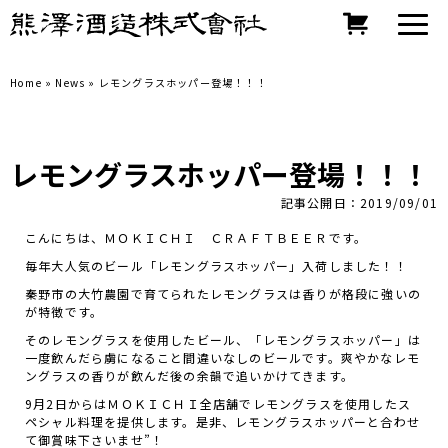
Home
»
News
»
レモングラスホッパー登場！！！
レモングラスホッパー登場！！！
記事公開日：2019/09/01
こんにちは、ＭＯＫＩＣＨＩ ＣＲＡＦＴＢＥＥＲです。
毎年大人気のビール「レモングラスホッパー」入荷しました！！
秦野市の大竹農園で育てられたレモングラスは香りが格段に強いの
が特徴です。
そのレモングラスを使用したビール、「レモングラスホッパー」は
一度飲んだら虜になること間違いなしのビールです。爽やかなレモ
ングラスの香りが飲んだ後の余韻で追いかけてきます。
9月2日からはＭＯＫＩＣＨＩ全店舗でレモングラスを使用したス
ペシャル料理を提供します。是非、レモングラスホッパーと合わせ
て御賞味下さいませ”！