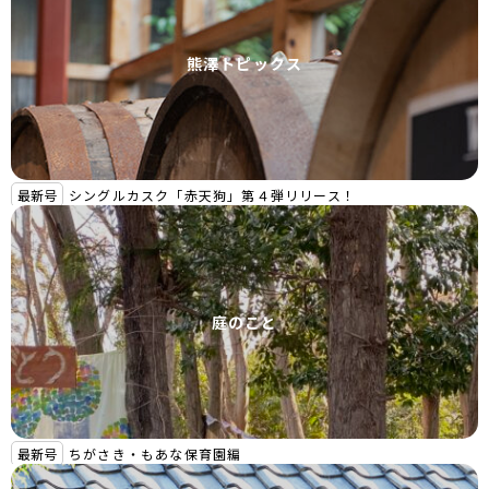
熊澤トピックス
最新号
シングルカスク「赤天狗」第４弾リリース！
庭のこと
最新号
ちがさき・もあな保育園編