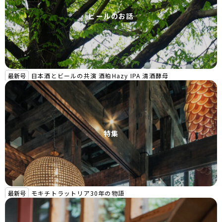
ビールのお話
最新号
日本酒とビールの共演 酒粕Hazy IPA 清酒酵母
特集
最新号
モキチトラットリア30年の物語