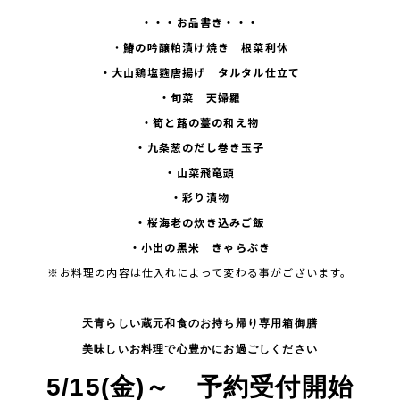
・・・お品書き・・・
・
鰆の吟醸粕漬け焼き 根菜利休
・大山鶏塩麴唐揚げ タルタル仕立て
・旬菜 天婦羅
・筍と蕗の薹の和え物
・九条葱のだし巻き玉子
・山菜飛竜頭
・彩り漬物
・桜海老の炊き込みご飯
・小出の黒米 きゃらぶき
※お料理の内容は仕入れによって変わる事がございます。
天青らしい蔵元和食のお持ち帰り専用箱御膳
美味しいお料理で心豊かにお過ごしください
5/15(金)～ 予約受付開始