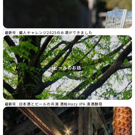
最新号
蔵人チャレンジ2025のお酒ができました
ビールのお話
最新号
日本酒とビールの共演 酒粕Hazy IPA 清酒酵母