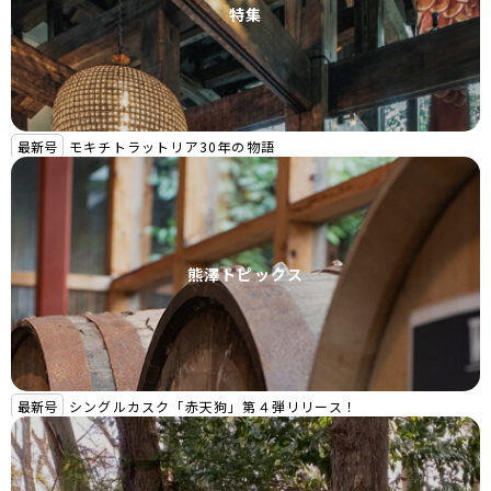
特集
最新号
モキチトラットリア30年の物語
熊澤トピックス
最新号
シングルカスク「赤天狗」第４弾リリース！