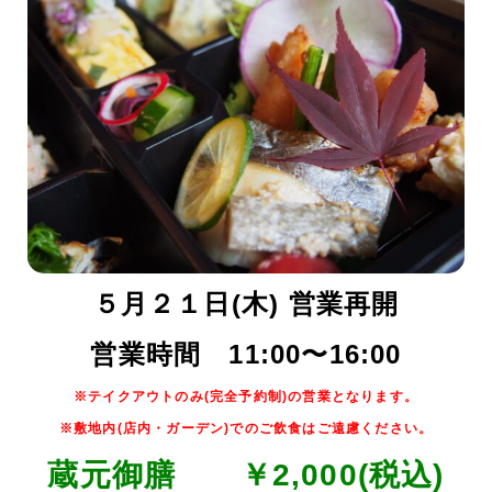
５月２１日
(木)
営業再開
営業時間
11:00
〜
16:00
※テイクアウトのみ(完全予約制)の営業となります。
※敷地内
(
店内・ガーデン
)
でのご飲食はご遠慮ください。
蔵元御膳 ￥2,000(税込)