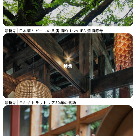
最新号
日本酒とビールの共演 酒粕Hazy IPA 清酒酵母
特集
最新号
モキチトラットリア30年の物語