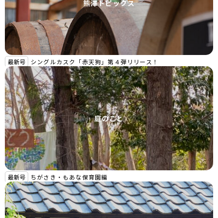
熊澤トピックス
最新号
シングルカスク「赤天狗」第４弾リリース！
庭のこと
最新号
ちがさき・もあな保育園編