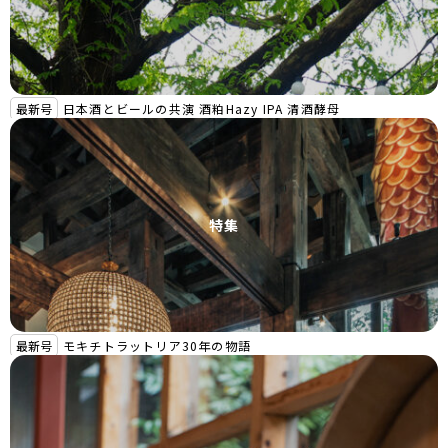
最新号
日本酒とビールの共演 酒粕Hazy IPA 清酒酵母
特集
最新号
モキチトラットリア30年の物語