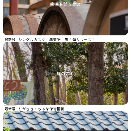
熊澤トピックス
最新号
シングルカスク「赤天狗」第４弾リリース！
庭のこと
最新号
ちがさき・もあな保育園編