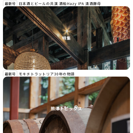
最新号
日本酒とビールの共演 酒粕Hazy IPA 清酒酵母
特集
最新号
モキチトラットリア30年の物語
熊澤トピックス