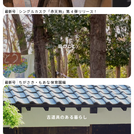
最新号
シングルカスク「赤天狗」第４弾リリース！
庭のこと
最新号
ちがさき・もあな保育園編
古道具のある暮らし