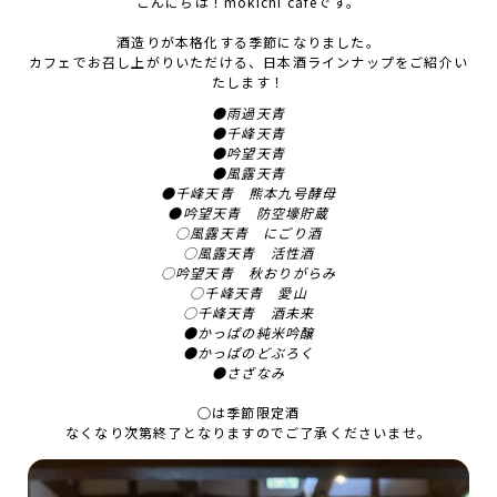
こんにちは！mokichi cafeです。
酒造りが本格化する季節になりました。
カフェでお召し上がりいただける、日本酒ラインナップをご紹介い
たします！
●雨過天青
●千峰天青
●吟望天青
●風露天青
●千峰天青 熊本九号酵母
●吟望天青 防空壕貯蔵
○風露天青 にごり酒
○風露天青 活性酒
○吟望天青 秋おりがらみ
○千峰天青 愛山
○千峰天青 酒未来
●かっぱの純米吟醸
●かっぱのどぶろく
●さざなみ
○は季節限定酒
なくなり次第終了となりますのでご了承くださいませ。