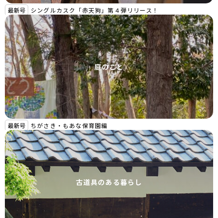
最新号
シングルカスク「赤天狗」第４弾リリース！
庭のこと
最新号
ちがさき・もあな保育園編
古道具のある暮らし