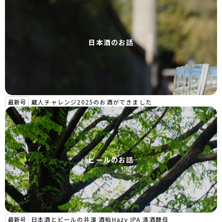
日本酒のお話
最新号
蔵人チャレンジ2025のお酒ができました
ビールのお話
最新号
日本酒とビールの共演 酒粕Hazy IPA 清酒酵母