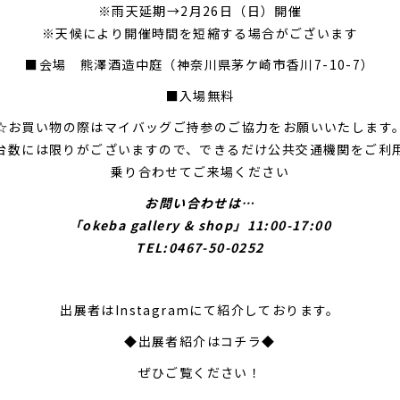
※雨天延期→2月26日（日）開催
※天候により開催時間を短縮する場合がございます
■会場 熊澤酒造中庭（神奈川県茅ケ崎市香川7-10-7）
■入場無料
☆お買い物の際はマイバッグご持参のご協力をお願いいたします
台数には限りがございますので、できるだけ公共交通機関をご利
乗り合わせてご来場ください
お問い合わせは…
「okeba gallery & shop」11:00-17:00
TEL:0467-50-0252
出展者はInstagramにて紹介しております。
◆出展者紹介はコチラ◆
ぜひご覧ください！