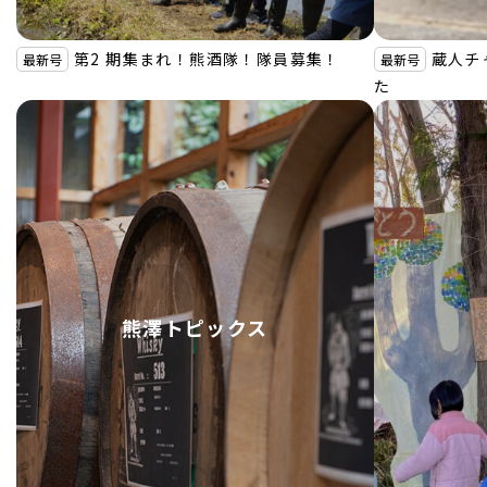
第2 期集まれ！熊酒隊！隊員募集！
蔵人チ
最新号
最新号
た
熊澤トピックス