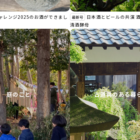
ャレンジ2025のお酒ができまし
日本酒とビールの共演 酒粕
最新号
清酒酵母
庭のこと
古道具のある暮