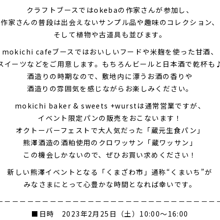
クラフトブースではokebaの作家さんが参加し、
作家さんの普段は出会えないサンプル品や趣味のコレクション、
そして植物や古道具も並びます。
mokichi cafeブースではおいしいフードや米麹を使った甘酒、
スイーツなどをご用意します。もちろんビールと日本酒で乾杯も
酒造りの時期なので、敷地内に漂うお酒の香りや
酒造りの雰囲気を感じながらお楽しみください。
mokichi baker & sweets +wurstは通常営業ですが、
イベント限定パンの販売をおこないます！
オクトーバーフェストで大人気だった「蔵元生食パン」
熊澤酒造の酒粕使用のクロワッサン「蔵ワッサン」
この機会しかないので、ぜひお買い求めください！
新しい熊澤イベントとなる「くまざわ市」通称“くまいち”が
みなさまにとって心豊かな時間となれば幸いです。
－－－－－－－－－－－－－－－－－－－－－－－－－－－－－
■日時 2023年2月25日（土）10:00～16:00