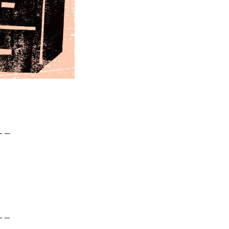
－－
－－