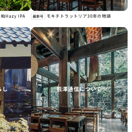
Hazy IPA
モキチトラットリア30年の物語
最新号
らし
熊澤通信について