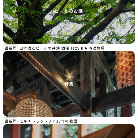
ビールのお話
最新号
日本酒とビールの共演 酒粕Hazy IPA 清酒酵母
特集
最新号
モキチトラットリア30年の物語