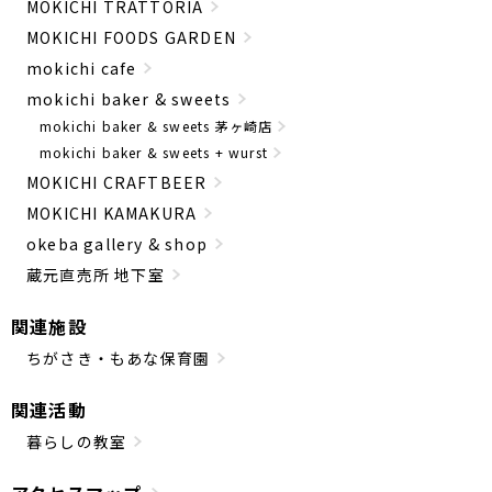
MOKICHI TRATTORIA
MOKICHI FOODS GARDEN
mokichi cafe
mokichi baker & sweets
mokichi baker & sweets 茅ヶ崎店
mokichi baker & sweets + wurst
MOKICHI CRAFTBEER
MOKICHI KAMAKURA
okeba gallery & shop
蔵元直売所 地下室
関連施設
ちがさき・もあな保育園
関連活動
暮らしの教室