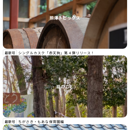
熊澤トピックス
最新号
シングルカスク「赤天狗」第４弾リリース！
庭のこと
最新号
ちがさき・もあな保育園編