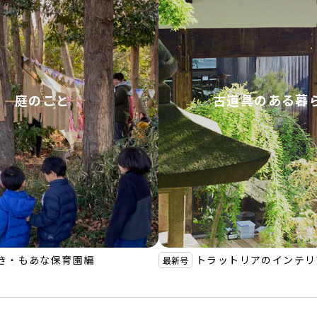
庭のこと
古道具のある暮
き・もあな保育園編
トラットリアのインテリ
最新号