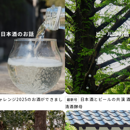
日本酒のお話
ビールのお話
ャレンジ2025のお酒ができまし
日本酒とビールの共演 酒粕
最新号
清酒酵母