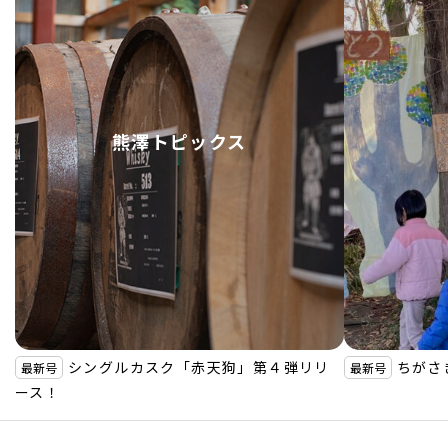
熊澤トピックス
シングルカスク「赤天狗」第４弾リリ
ちがさ
最新号
最新号
ース！