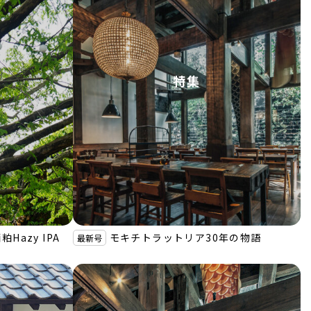
特集
Hazy IPA
モキチトラットリア30年の物語
最新号