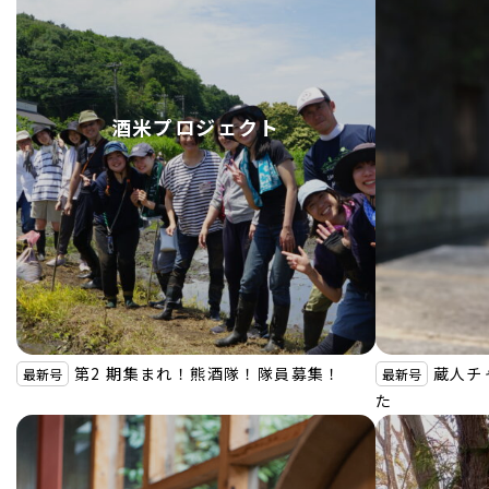
酒米プロジェクト
第2 期集まれ！熊酒隊！隊員募集！
蔵人チ
最新号
最新号
た