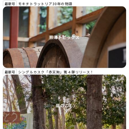
最新号
モキチトラットリア30年の物語
熊澤トピックス
最新号
シングルカスク「赤天狗」第４弾リリース！
庭のこと