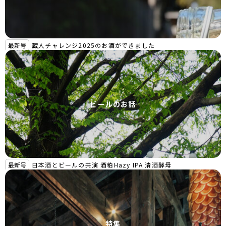
最新号
蔵人チャレンジ2025のお酒ができました
ビールのお話
最新号
日本酒とビールの共演 酒粕Hazy IPA 清酒酵母
特集