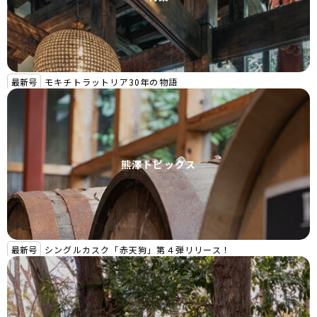
最新号
モキチトラットリア30年の物語
熊澤トピックス
最新号
シングルカスク「赤天狗」第４弾リリース！