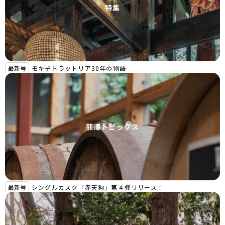
特集
最新号
モキチトラットリア30年の物語
熊澤トピックス
最新号
シングルカスク「赤天狗」第４弾リリース！