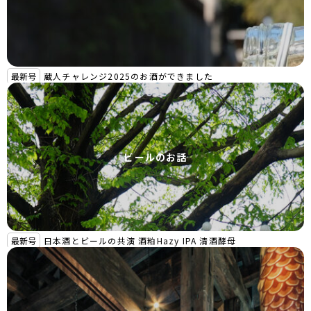
最新号
蔵人チャレンジ2025のお酒ができました
ビールのお話
最新号
日本酒とビールの共演 酒粕Hazy IPA 清酒酵母