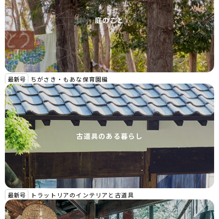
庭のこと
最新号
ちがさき・もあな保育園編
古道具のある暮らし
最新号
トラットリアのインテリアと古道具