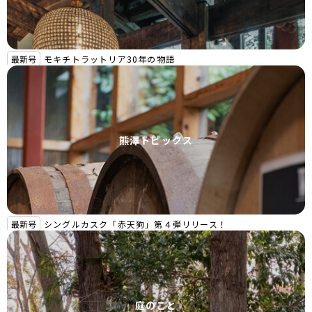
最新号
モキチトラットリア30年の物語
熊澤トピックス
最新号
シングルカスク「赤天狗」第４弾リリース！
庭のこと