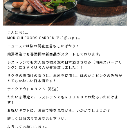
こんにちは。
MOKICHI FOODS GARDEN でございます。
ニュースでは桜の開花宣言もしたばかり！
熊澤酒造でも春満開の新商品がスタートしております。
レストランでも大人気の微発泡の日本酒さざなみ（湘南スパークリ
ング）にＳＡＫＵＲＡが登場致しました！！
サクラの塩漬けの香りと、黒米を使用し、ほのかにピンクの色味が
とてもかわいい日本酒です！
テイクアウト￥８２５（税込）
ただいま限定で、レストランでも￥１３８０でお飲みいただけま
す！
お祝いギフトに、お家で桜を見ながら、いかがでしょうか？
詳しくは
当店
までお問合せ下さい。
よろしくお願いします。