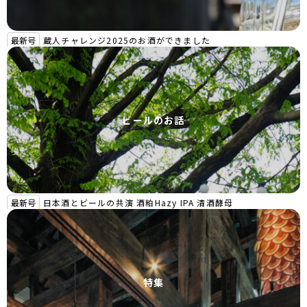
最新号
蔵人チャレンジ2025のお酒ができました
ビールのお話
最新号
日本酒とビールの共演 酒粕Hazy IPA 清酒酵母
特集