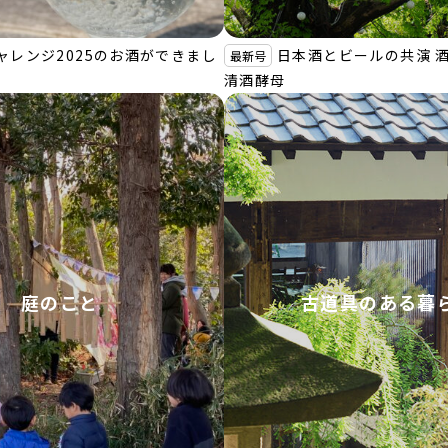
ャレンジ2025のお酒ができまし
日本酒とビールの共演 酒粕
最新号
清酒酵母
庭のこと
古道具のある暮