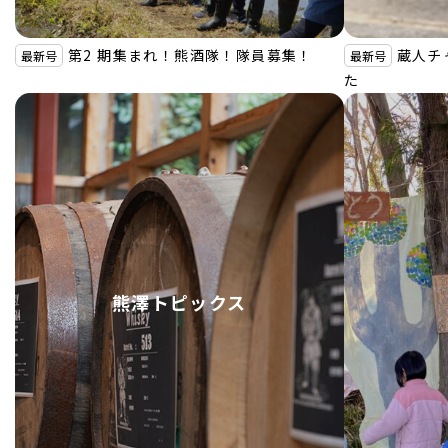
第2 期集まれ！熊酒隊！隊員募集！
蔵人チ
最新号
最新号
た
熊澤トピックス