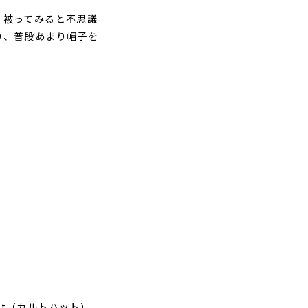
、被ってみると不思議
り、普段あまり帽子を
at（カルトハット）