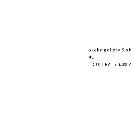
okeba galle
す。
「CULTHAT」は