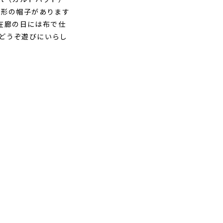
材、形の帽子があります
在廊の日には布で仕
日 どうぞ遊びにいらし