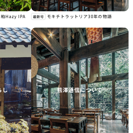
Hazy IPA
モキチトラットリア30年の物語
最新号
らし
熊澤通信について