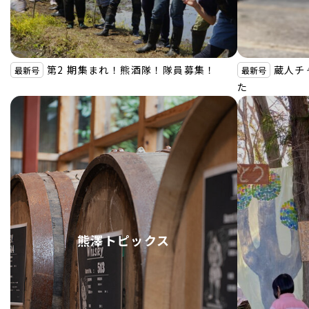
第2 期集まれ！熊酒隊！隊員募集！
蔵人チ
最新号
最新号
た
熊澤トピックス