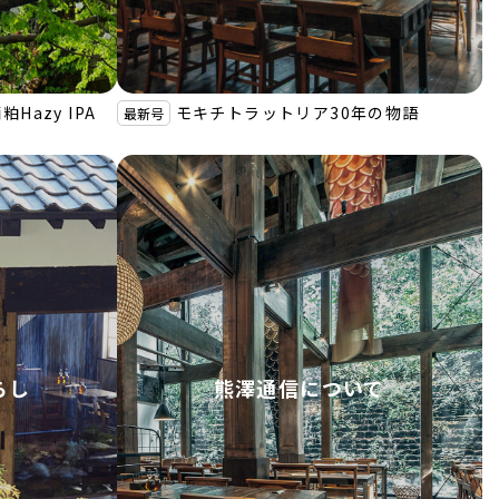
Hazy IPA
モキチトラットリア30年の物語
最新号
らし
熊澤通信について