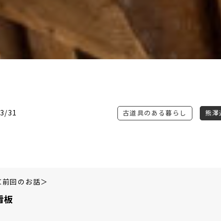
3/31
古道具のある暮らし
熊澤通
＜前回のお話＞
看板