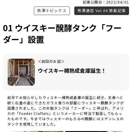
記事公開日：2022/04/01
熊澤トピックス
熊澤通信 Vol.04 掲載記事
01 ウイスキー醗酵タンク「フー
ダー」設置
＜前回のお話＞
ウイスキー樽熟成倉庫誕生！
前号でお知らせしたウィスキー樽熟成倉庫の誕生に続き、天青へと
続く石畳の道にできたガラス張りの部屋にウィスキー醗酵タンクが
設置されました。この木製タンクは「フーダー」と呼ばれ、アメリ
カの「Foeder Crafters」というメーカーに特注で製造してもらっ
たものです。今まではウィスキーのもろみの醗酵にはステンレスの
タンクを使用していました。