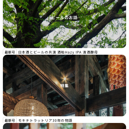
ビールのお話
最新号
日本酒とビールの共演 酒粕Hazy IPA 清酒酵母
特集
最新号
モキチトラットリア30年の物語