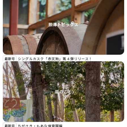
熊澤トピックス
最新号
シングルカスク「赤天狗」第４弾リリース！
庭のこと
最新号
ちがさき・もあな保育園編