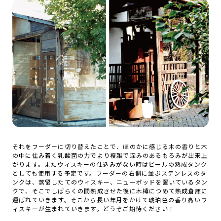
それをフーダーに切り替えたことで、ほのかに感じる木の香りと木
の中に住み着く乳酸菌の力でより複雑で深みのあるもろみが出来上
がります。またウィスキーの仕込みがない時はビールの熟成タンク
としても使用する予定です。フーダーの右側に並ぶステンレスのタ
ンクは、蒸留したてのウィスキー、ニューポッドを置いているタン
クで、そこでしばらくの間熟成させた後に木樽につめて熟成倉庫に
運ばれていきます。そこから長い年月をかけて琥珀色の香り高いウ
ィスキーが生まれていきます。どうぞご期待ください！