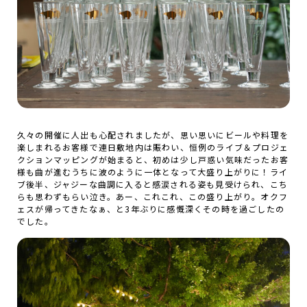
久々の開催に人出も心配されましたが、思い思いにビールや料理を
楽しまれるお客様で連日敷地内は賑わい、恒例のライブ＆プロジェ
クションマッピングが始まると、初めは少し戸惑い気味だったお客
様も曲が進むうちに波のように一体となって大盛り上がりに！ライ
ブ後半、ジャジーな曲調に入ると感涙される姿も見受けられ、こち
らも思わずもらい泣き。あー、これこれ、この盛り上がり。オクフ
ェスが帰ってきたなぁ、と3年ぶりに感慨深くその時を過ごしたの
でした。