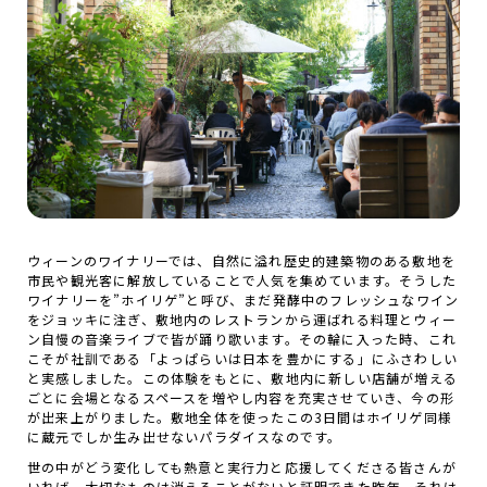
ウィーンのワイナリーでは、自然に溢れ歴史的建築物のある敷地を
市民や観光客に解放していることで人気を集めています。そうした
ワイナリーを”ホイリゲ”と呼び、まだ発酵中のフレッシュなワイン
をジョッキに注ぎ、敷地内のレストランから運ばれる料理とウィー
ン自慢の音楽ライブで皆が踊り歌います。その輪に入った時、これ
こそが社訓である「よっぱらいは日本を豊かにする」にふさわしい
と実感しました。この体験をもとに、敷地内に新しい店舗が増える
ごとに会場となるスペースを増やし内容を充実させていき、今の形
が出来上がりました。敷地全体を使ったこの3日間はホイリゲ同様
に蔵元でしか生み出せないパラダイスなのです。
世の中がどう変化しても熱意と実行力と応援してくださる皆さんが
いれば、大切なものは消えることがないと証明できた昨年。それは