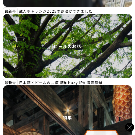
最新号
蔵人チャレンジ2025のお酒ができました
ビールのお話
最新号
日本酒とビールの共演 酒粕Hazy IPA 清酒酵母
特集