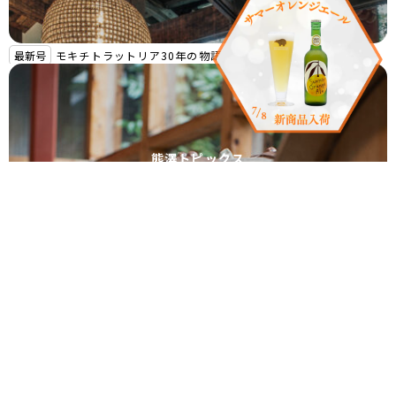
最新号
モキチトラットリア30年の物語
熊澤トピックス
最新号
シングルカスク「赤天狗」第４弾リリース！
庭のこと