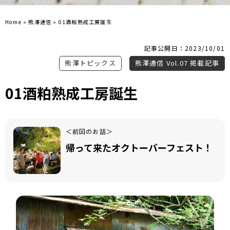
Home
»
熊澤通信
»
01酒粕熟成工房誕生
記事公開日：2023/10/01
熊澤トピックス
熊澤通信 Vol.07 掲載記事
01酒粕熟成工房誕生
＜前回のお話＞
帰って来たオクトーバーフェスト！