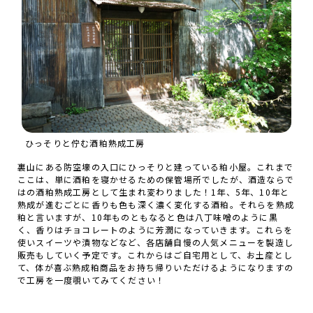
ひっそりと佇む酒粕熟成工房
裏山にある防空壕の入口にひっそりと建っている粕小屋。これまで
ここは、単に酒粕を寝かせるための保管場所でしたが、酒造ならで
はの酒粕熟成工房として生まれ変わりました！1年、5年、10年と
熟成が進むごとに香りも色も深く濃く変化する酒粕。それらを熟成
粕と言いますが、10年ものともなると色は八丁味噌のように黒
く、香りはチョコレートのように芳潤になっていきます。これらを
使いスイーツや漬物などなど、各店舗自慢の人気メニューを製造し
販売もしていく予定です。これからはご自宅用として、お土産とし
て、体が喜ぶ熟成粕商品をお持ち帰りいただけるようになりますの
で工房を一度覗いてみてください！