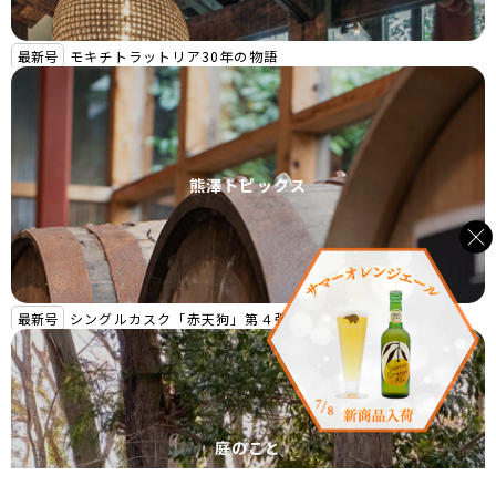
最新号
モキチトラットリア30年の物語
熊澤トピックス
最新号
シングルカスク「赤天狗」第４弾リリース！
庭のこと