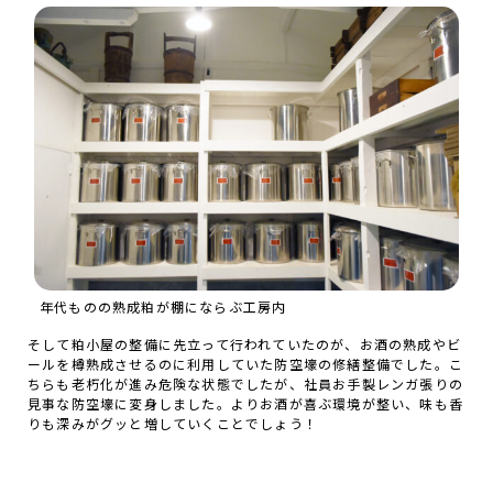
年代ものの熟成粕が棚にならぶ工房内
そして粕小屋の整備に先立って行われていたのが、お酒の熟成やビ
ールを樽熟成させるのに利用していた防空壕の修繕整備でした。こ
ちらも老朽化が進み危険な状態でしたが、社員お手製レンガ張りの
見事な防空壕に変身しました。よりお酒が喜ぶ環境が整い、味も香
りも深みがグッと増していくことでしょう！