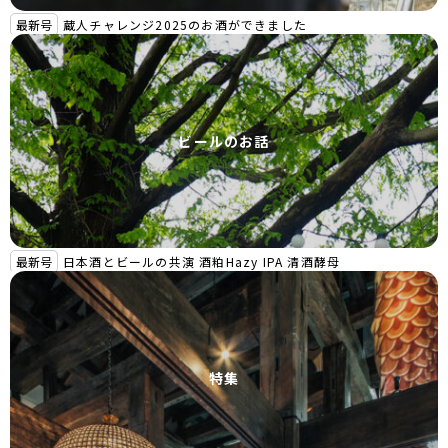
最新号
蔵人チャレンジ2025のお酒ができました
ビールのお話
最新号
日本酒とビールの共演 酒粕Hazy IPA 清酒酵母
特集