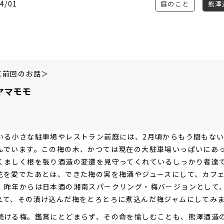
4/01
庭のこと
熊澤通
＜前回のお話＞
ヤマモモ
いる小さな駐車場やレストラン前庭には、2月頃からもう間もな
んでいます。この梅の木、かつては現在の大駐車場いっぱいにあ
くましく根を張り酒造の変遷を見守ってくれているしっかり者達
花を愛でたあとは、できた梅の実を梅酒やジュースにして、カフ
。昨年からは日本酒の湘南スパークリング・梅バージョンとして
えて、その漬け込んだ梅をとろとろに煮込んだ梅ジャムにしてみ
続ける梅。鑑賞にとどまらず、その命を愉しむことも、熊澤酒造