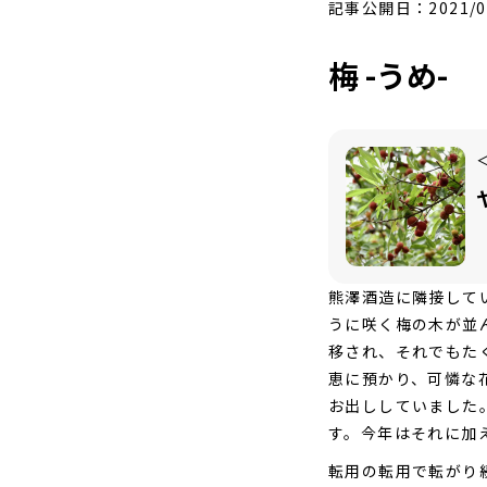
記事公開日：2021/0
梅 -うめ-
熊澤酒造に隣接して
うに咲く梅の木が並
移され、それでもた
恵に預かり、可憐な
お出ししていました
す。今年はそれに加
転用の転用で転がり