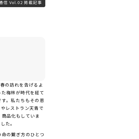
信 Vol.02 掲載記事
い春の訪れを告げるよ
った梅林が時代を経て
です。私たちもその恩
ェやレストラン天青で
、商品化もしていま
ました。
の命の繋ぎ方のひとつ